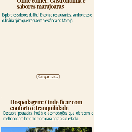
Onde comer: Gastronomia e
sabores marajoaras
Explore os sabores da Ilha! Encontre restaurantes, lanchonetes e
culinária típica que traduzem a essência do Marajó.
Carregar mais...
Hospedagem: Onde ficar com
conforto e tranquilidade
Descubra pousadas, hotéis e acomodações que oferecem o
melhor do acolhimento marajoara para a sua estadia.