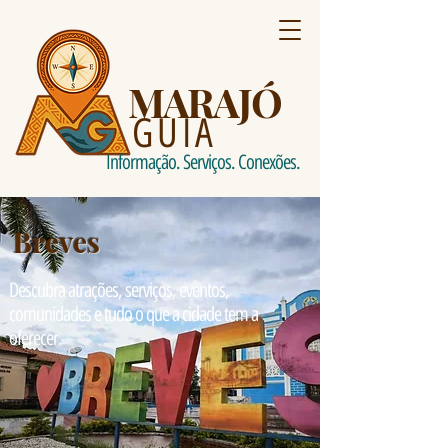
MARAJÓ
GUIA
Informação. Serviços. Conexões.
Breves
Descubra atrações, serviços, eventos,
comunidades e tudo o que a cidade tem a
oferecer.