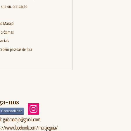
site ou localização
no Marajó
s próximas
sociais
ecebem pessoas de fora
ga-nos
Compartilhar
l:
guiamarajo@gmail.com
s://www.facebook.com/marajoguia/