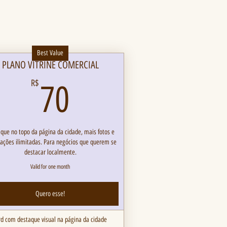
Best Value
PLANO VITRINE COMERCIAL
70R$
R$
70
que no topo da página da cidade, mais fotos e
zações ilimitadas. Para negócios que querem se
destacar localmente.
Valid for one month
Quero esse!
rd com destaque visual na página da cidade