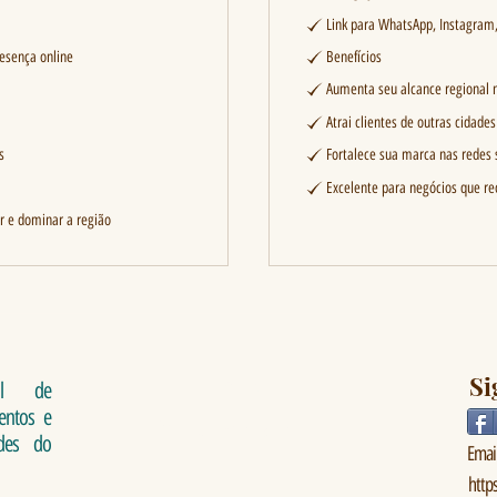
Link para WhatsApp, Instagram, 
resença online
Benefícios
Aumenta seu alcance regional 
Atrai clientes de outras cidade
s
Fortalece sua marca nas redes 
Excelente para negócios que r
r e dominar a região
links
Si
al de
ventos e
Who we are
ades do
Emai
http