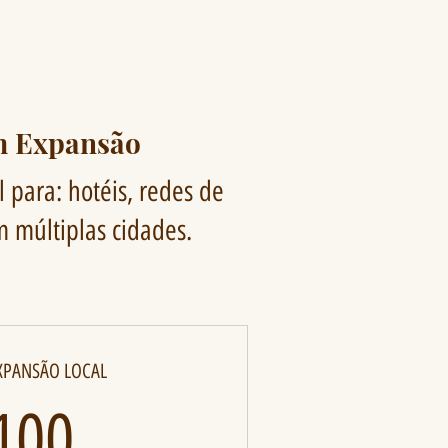
m Expansão
 para: hotéis, redes de
m múltiplas cidades.
XPANSÃO LOCAL
100R$
100