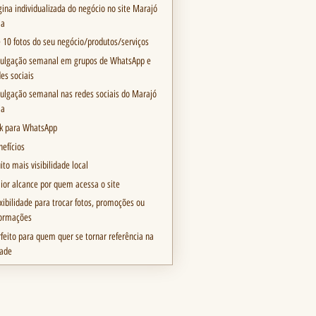
gina individualizada do negócio no site Marajó
ia
é 10 fotos do seu negócio/produtos/serviços
vulgação semanal em grupos de WhatsApp e
es sociais
vulgação semanal nas redes sociais do Marajó
ia
nk para WhatsApp
nefícios
to mais visibilidade local
ior alcance por quem acessa o site
xibilidade para trocar fotos, promoções ou
formações
rfeito para quem quer se tornar referência na
dade