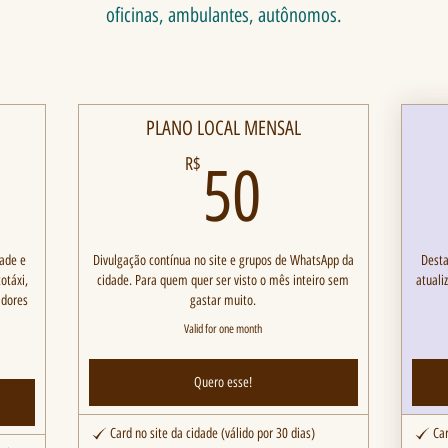
oficinas, ambulantes, autônomos.
PLANO LOCAL MENSAL
R$
50R$
R$
50
dade e
Divulgação contínua no site e grupos de WhatsApp da
Desta
otáxi,
cidade. Para quem quer ser visto o mês inteiro sem
atuali
adores
gastar muito.
Valid for one month
Quero esse!
Card no site da cidade (válido por 30 dias)
Ca