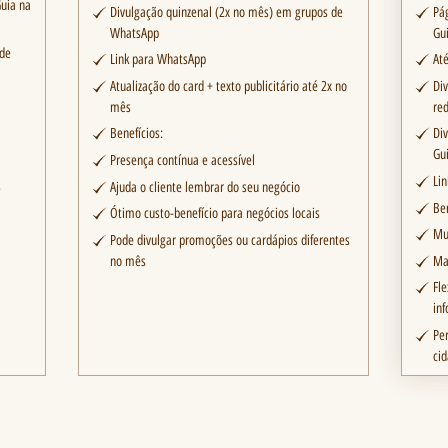
uia na
Divulgação quinzenal (2x no mês) em grupos de
Pá
WhatsApp
Gu
ade
Link para WhatsApp
At
Atualização do card + texto publicitário até 2x no
Di
mês
red
Benefícios:
Di
Gu
Presença contínua e acessível
Li
s
Ajuda o cliente lembrar do seu negócio
Be
Ótimo custo-benefício para negócios locais
Mui
Pode divulgar promoções ou cardápios diferentes
no mês
Ma
Fle
in
Pe
ci