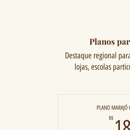
Planos pa
Destaque regional para
lojas, escolas part
PLANO MARAJÓ
R$
1