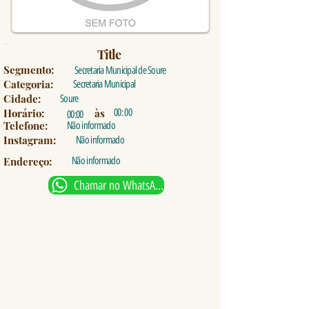
Title
Segmento:
Secretaria Municipal de Soure
Categoria:
Secretaria Municipal
Cidade:
Soure
Horário:
às
00: 00
00:00
Telefone:
Não informado
Instagram:
Não informado
Endereço:
Não informado
Chamar no WhatsApp