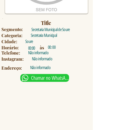
Title
Segmento:
Secretaria Municipal de Soure
Categoria:
Secretaria Municipal
Cidade:
Soure
Horário:
às
00: 00
00:00
Telefone:
Não informado
Instagram:
Não informado
Endereço:
Não informado
Chamar no WhatsApp