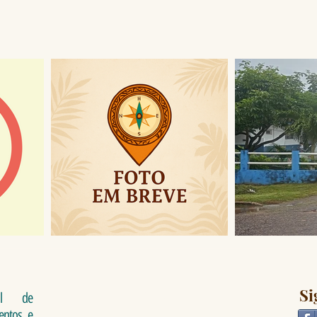
links
Si
al de
ventos e