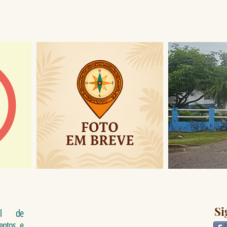
links
Si
al de
ventos e