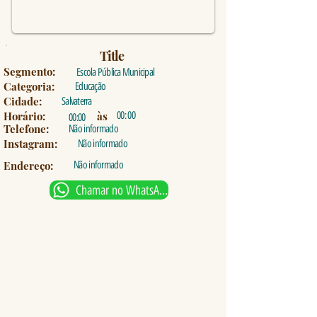
Title
Segmento:
Escola Pública Municipal
Categoria:
Educação
Cidade:
Salvaterra
Horário:
às
00: 00
00:00
Telefone:
Não informado
Instagram:
Não informado
Endereço:
Não informado
Chamar no WhatsApp