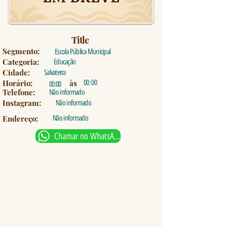
Title
Segmento:
Escola Pública Municipal
Categoria:
Educação
Cidade:
Salvaterra
Horário:
às
00: 00
00:00
Telefone:
Não informado
Instagram:
Não informado
Endereço:
Não informado
Chamar no WhatsApp