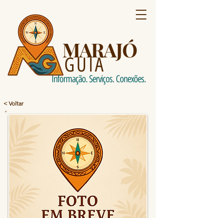
MARAJÓ
GUIA
Informação. Serviços. Conexões.
< Voltar