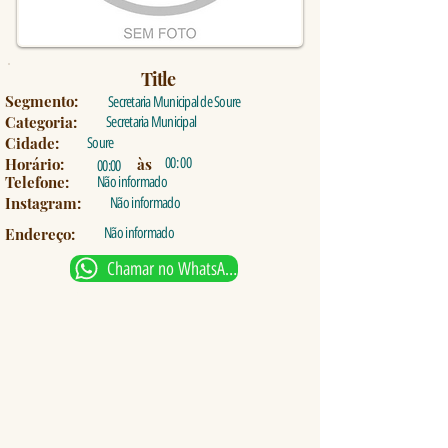
Title
Segmento:
Secretaria Municipal de Soure
Categoria:
Secretaria Municipal
Cidade:
Soure
Horário:
às
00: 00
00:00
Telefone:
Não informado
Instagram:
Não informado
Endereço:
Não informado
Chamar no WhatsApp