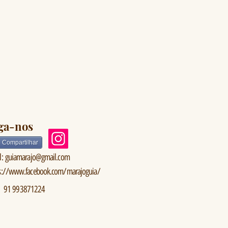
ga-nos
Compartilhar
l:
guiamarajo@gmail.com
s://www.facebook.com/marajoguia/
91 993871224