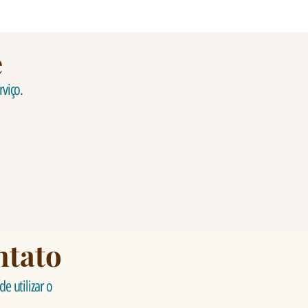
e
rviço.
ntato
e utilizar o