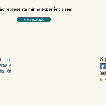
ão representa minha experiência real.
Enviar Avaliação
links
Si
al de
ventos e
Who we are
ades do
Emai
http