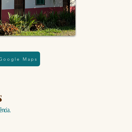
 Google Maps
s
ência.