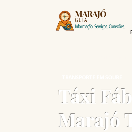
MARAJÓ
GUIA
Informação. Serviços. Conexões.
Início > Transporte > Táxi Fábio Vitelli -
TRANSPORTE EM SOURE
Táxi Fábi
Marajó 