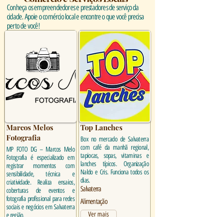
Conheça os empreendedores e prestadores de serviço da
cidade. Apoie o comércio local e encontre o que você precisa
perto de você!
Marcos Melos
Top Lanches
Fotografia
Box no mercado de Salvaterra
com café da manhã regional,
MP FOTO DG – Marcos Melo
tapiocas, sopas, vitaminas e
Fotografia é especializado em
lanches típicos. Organização
registrar momentos com
Naldo e Cris. Funciona todos os
sensibilidade, técnica e
dias.
criatividade. Realiza ensaios,
Salvaterra
coberturas de eventos e
fotografia profissional para redes
Alimentação
sociais e negócios em Salvaterra
Ver mais
e região.