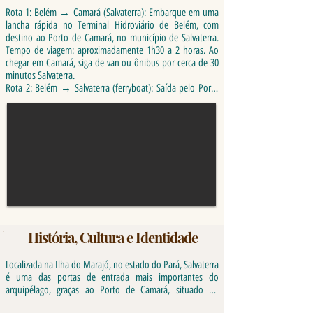
Rota 1: Belém → Camará (Salvaterra): Embarque em uma 
lancha rápida no Terminal Hidroviário de Belém, com 
destino ao Porto de Camará, no município de Salvaterra. 
Tempo de viagem: aproximadamente 1h30 a 2 horas. Ao 
chegar em Camará, siga de van ou ônibus por cerca de 30 
minutos Salvaterra. 

Rota 2: Belém → Salvaterra (ferryboat): Saída pelo Porto 
de Icoaraci, em Belém, a bordo de um ferryboat (balsa). 
Tempo de viagem: entre 3 a 4 horas, com desembarque no 
Porto de Camará (foz do Rio) em Salvaterra. De lá, siga por 
van ou ônibus até o centro da cidade. 

Rota 3: Belém → Soure → Salvaterra: Embarque em uma 
lancha no Terminal Hidroviário de Belém com destino 
direto ao Porto de Soure. Tempo aproximado: 2 horas. 
Pegue uma rabeta e atravessará para o porto de Cadeirão 
(Salvaterra).
História, Cultura e Identidade
Localizada na Ilha do Marajó, no estado do Pará, Salvaterra 
é uma das portas de entrada mais importantes do 
arquipélago, graças ao Porto de Camará, situado no 
extremo sul do município. Criada oficialmente em 20 de 