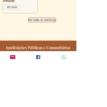
Artesanato
Ver mais
Ver todos os comércios
Instituições Públicas e Comunitárias
Encontre escolas, unidades de saúde,
órgãos públicos, associações, igrejas e
entidades que atuam na cidade.
Instituições Públicas e
Comunitárias
Encontre órgãos públicos, igrejas, associações e entidades que
atuam na cidade, reunidos em um só lugar.