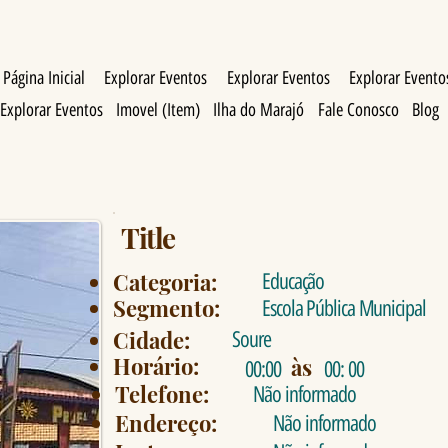
Página Inicial
Explorar Eventos
Explorar Eventos
Explorar Evento
Explorar Eventos
Imovel (Item)
Ilha do Marajó
Fale Conosco
Blog
Title
Categoria:
Educação
Segmento:
Escola Pública Municipal
Cidade:
Soure
Horário:
às
00:00
00: 00
Telefone:
Não informado
Endereço:
Não informado