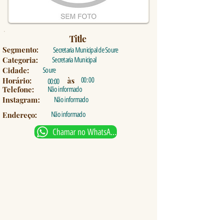
Title
Segmento:
Secretaria Municipal de Soure
Categoria:
Secretaria Municipal
Cidade:
Soure
Horário:
às
00: 00
00:00
Telefone:
Não informado
Instagram:
Não informado
Endereço:
Não informado
Chamar no WhatsApp