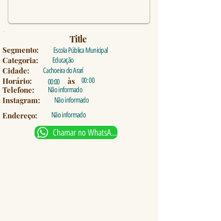
Title
Segmento:
Escola Pública Municipal
Categoria:
Educação
Cidade:
Cachoeira do Ararí
Horário:
às
00: 00
00:00
Telefone:
Não informado
Instagram:
Não informado
Endereço:
Não informado
Chamar no WhatsApp