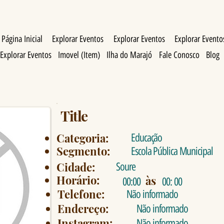
Página Inicial
Explorar Eventos
Explorar Eventos
Explorar Evento
Explorar Eventos
Imovel (Item)
Ilha do Marajó
Fale Conosco
Blog
Title
Categoria:
Educação
Segmento:
Escola Pública Municipal
Cidade:
Soure
Horário:
às
00:00
00: 00
Telefone:
Não informado
Endereço:
Não informado
Instagram:
Não informado