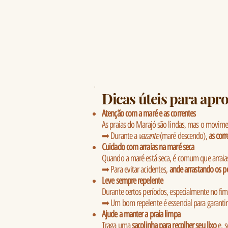
Dicas úteis para apr
Atenção com a maré e as correntes
As praias do Marajó são lindas, mas o movime
➡ Durante a
vazante
(maré descendo),
as corr
Cuidado com arraias na maré seca
Quando a maré está seca, é comum que arraias 
➡ Para evitar acidentes,
ande arrastando os pé
Leve sempre repelente
Durante certos períodos, especialmente no fi
➡ Um bom repelente é essencial para garantir 
Ajude a manter a praia limpa
Traga uma
sacolinha para recolher seu lixo
e, s