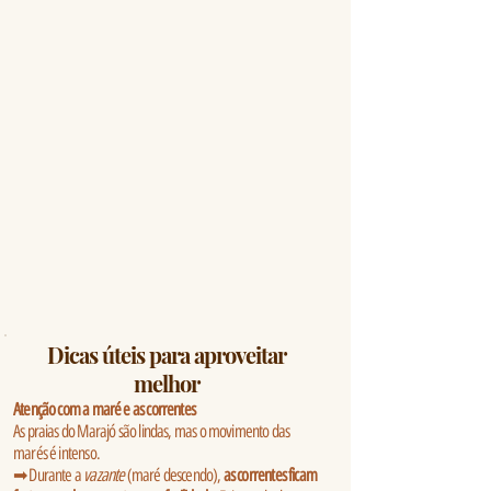
Dicas úteis para aproveitar
melhor
Atenção com a maré e as correntes
As praias do Marajó são lindas, mas o movimento das
marés é intenso.
➡ Durante a
vazante
(maré descendo),
as correntes ficam