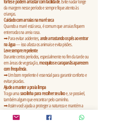
fortes e podem arrastar com facilidade
. Evite nadar longe
da margem nesse período e sempre fique atento às
crianças.
Cuidado com arraias na maré seca
Quando a maré está seca, é comum que arraias fiquem
enterradas na areia rasa.
➡ Para evitar acidentes,
ande arrastando os pés ao entrar
na água
— isso afasta os animais e evita pisões.
Leve sempre repelente
Durante certos períodos, especialmente no fim da tarde ou
em áreas de vegetação,
mosquitos e carapanãs aparecem
com frequência
.
➡ Um bom repelente é essencial para garantir conforto e
evitar picadas.
Ajude a manter a praia limpa
Traga uma
sacolinha para recolher seu lixo
e, se possível,
também algum que encontrar pelo caminho.
➡ Assim você ajuda a proteger a natureza e mantém a
beleza das praias do Marajó para todos.
Proteja-se do sol forte
O sol amazônico é intenso!
➡ Use
chapéu, óculos escuros e protetor solar
, mesmo nos
dias nublados. E hidrate-se com bastante água.