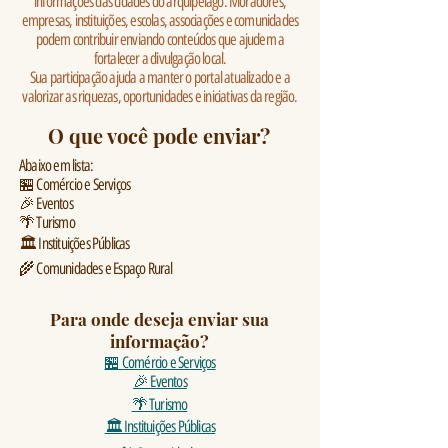
informações das cidades do arquipélago. Moradores,
empresas, instituições, escolas, associações e comunidades
podem contribuir enviando conteúdos que ajudem a
fortalecer a divulgação local.
Sua participação ajuda a manter o portal atualizado e a
valorizar as riquezas, oportunidades e iniciativas da região.
O que você pode enviar?
Abaixo em lista:
🏪 Comércio e Serviços
🎉 Eventos
🌴 Turismo
🏛️ Instituições Públicas
🌾 Comunidades e Espaço Rural
Para onde deseja enviar sua
informação?
🏪 Comércio e Serviços
🎉 Eventos
🌴 Turismo
🏛 Instituições Públicas