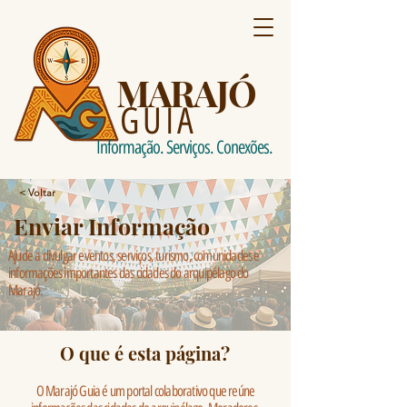
MARAJÓ
GUIA
Informação. Serviços. Conexões.
< Voltar
Enviar Informação
Ajude a divulgar eventos, serviços, turismo, comunidades e
informações importantes das cidades do arquipélago do
Marajó.
O que é esta página?
O Marajó Guia é um portal colaborativo que reúne