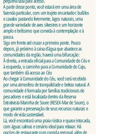
pequena taxa para acesso.
A partir desse ponto, você estará em uma área de
fazenda particular, com um trajeto encantador: bufálos
e cavalos pastando livremente, lagos naturais, uma
grande variedade de aves silvestres e um horizonte
amplo e belíssimo que convida à contemplação e à
pausa.
Siga em frente até cruzar a primeira ponte. Pouco
depois, já próximo à caixa d’água que abastece as
comunidades da região, haverá uma bifurcação:
À direita, a entrada oficial para a Comunidade do Céu e
à esquerda, o caminho para a Comunidade do Caju,
que também dá acesso ao Céu
Ao chegar à Comunidade do Céu, você será recebido
por uma atmosfera de tranquilidade e beleza natural. A
comunidade é formada por famílias tradicionais de
pescadores e está localizada dentro da Reserva
Extrativista Marinha de Soure (RESEX-Mar de Soure), o
que garante a preservação de seus recursos naturais e
modo de vida sustentável.
Lá, você encontrará uma praia rústica e quase intocada,
com águas calmas e cenário ideal para relaxar. Há
opções de restaurante com comida regional, além de