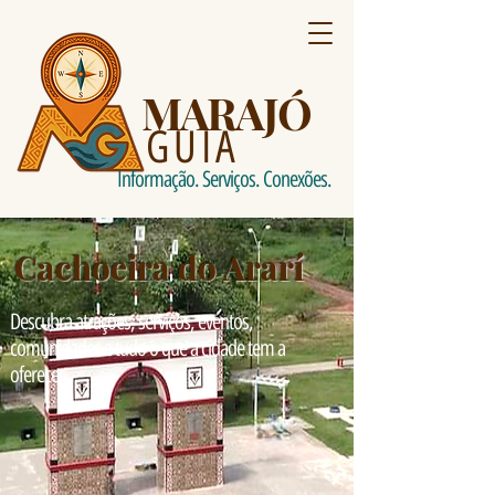
MARAJÓ
GUIA
Informação. Serviços. Conexões.
Cachoeira do Ararí
Descubra atrações, serviços, eventos,
comunidades e tudo o que a cidade tem a
oferecer.