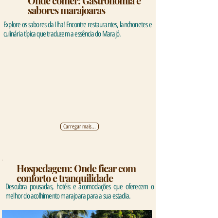
Onde comer: Gastronomia e
sabores marajoaras
Explore os sabores da Ilha! Encontre restaurantes, lanchonetes e
culinária típica que traduzem a essência do Marajó.
Carregar mais...
Hospedagem: Onde ficar com
conforto e tranquilidade
Descubra pousadas, hotéis e acomodações que oferecem o
melhor do acolhimento marajoara para a sua estadia.