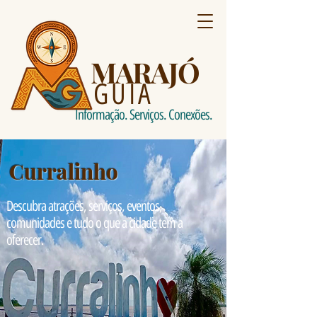
MARAJÓ
GUIA
Informação. Serviços. Conexões.
Curralinho
Descubra atrações, serviços, eventos,
comunidades e tudo o que a cidade tem a
oferecer.