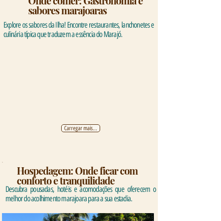
Onde comer: Gastronomia e
sabores marajoaras
Explore os sabores da Ilha! Encontre restaurantes, lanchonetes e
culinária típica que traduzem a essência do Marajó.
Carregar mais...
Hospedagem: Onde ficar com
conforto e tranquilidade
Descubra pousadas, hotéis e acomodações que oferecem o
melhor do acolhimento marajoara para a sua estadia.