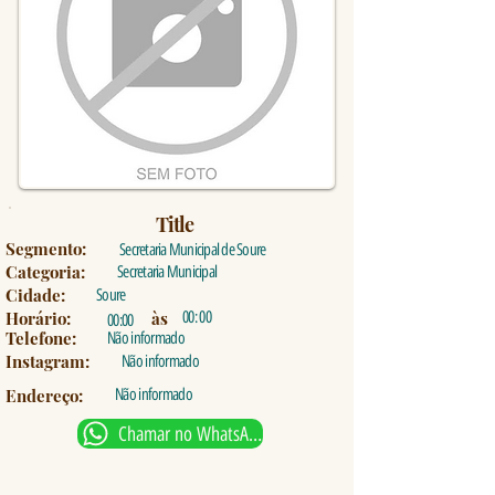
Title
Segmento:
Secretaria Municipal de Soure
Categoria:
Secretaria Municipal
Cidade:
Soure
Horário:
às
00: 00
00:00
Telefone:
Não informado
Instagram:
Não informado
Endereço:
Não informado
Chamar no WhatsApp