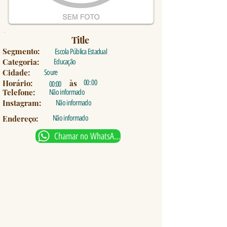
Title
Segmento:
Escola Pública Estadual
Categoria:
Educação
Cidade:
Soure
Horário:
às
00: 00
00:00
Telefone:
Não informado
Instagram:
Não informado
Endereço:
Não informado
Chamar no WhatsApp