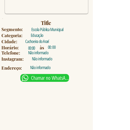
Title
Segmento:
Escola Pública Municipal
Categoria:
Educação
Cidade:
Cachoeira do Ararí
Horário:
às
00: 00
00:00
Telefone:
Não informado
Instagram:
Não informado
Endereço:
Não informado
Chamar no WhatsApp