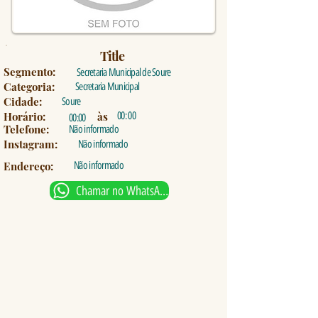
Title
Segmento:
Secretaria Municipal de Soure
Categoria:
Secretaria Municipal
Cidade:
Soure
Horário:
às
00: 00
00:00
Telefone:
Não informado
Instagram:
Não informado
Endereço:
Não informado
Chamar no WhatsApp