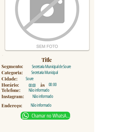
Title
Segmento:
Secretaria Municipal de Soure
Categoria:
Secretaria Municipal
Cidade:
Soure
Horário:
às
00: 00
00:00
Telefone:
Não informado
Instagram:
Não informado
Endereço:
Não informado
Chamar no WhatsApp