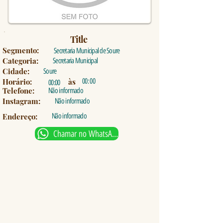
Title
Segmento:
Secretaria Municipal de Soure
Categoria:
Secretaria Municipal
Cidade:
Soure
Horário:
às
00: 00
00:00
Telefone:
Não informado
Instagram:
Não informado
Endereço:
Não informado
Chamar no WhatsApp