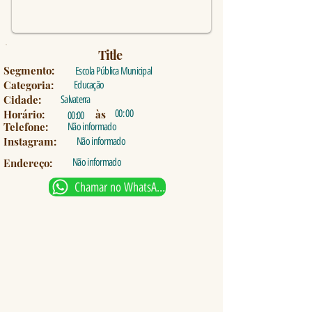
Title
Segmento:
Escola Pública Municipal
Categoria:
Educação
Cidade:
Salvaterra
Horário:
às
00: 00
00:00
Telefone:
Não informado
Instagram:
Não informado
Endereço:
Não informado
Chamar no WhatsApp