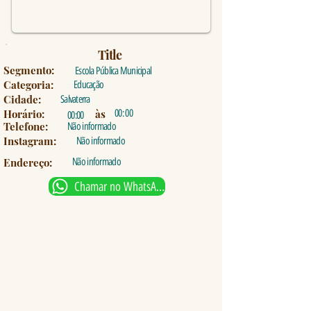
Title
Segmento:
Escola Pública Municipal
Categoria:
Educação
Cidade:
Salvaterra
Horário:
às
00: 00
00:00
Telefone:
Não informado
Instagram:
Não informado
Endereço:
Não informado
Chamar no WhatsApp