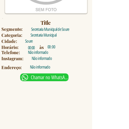
Title
Segmento:
Secretaria Municipal de Soure
Categoria:
Secretaria Municipal
Cidade:
Soure
Horário:
às
00: 00
00:00
Telefone:
Não informado
Instagram:
Não informado
Endereço:
Não informado
Chamar no WhatsApp