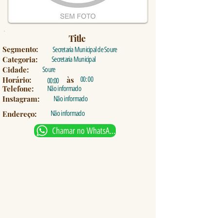
Title
Segmento:
Secretaria Municipal de Soure
Categoria:
Secretaria Municipal
Cidade:
Soure
Horário:
às
00: 00
00:00
Telefone:
Não informado
Instagram:
Não informado
Endereço:
Não informado
Chamar no WhatsApp