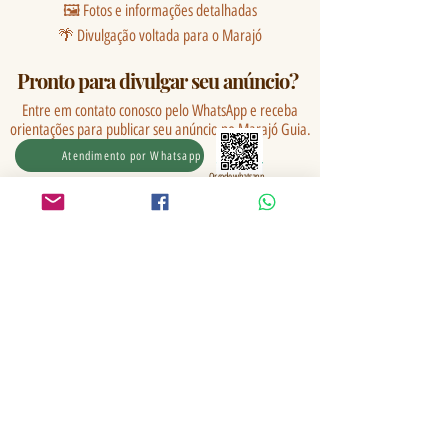
🖼️ Fotos e informações detalhadas
🌴 Divulgação voltada para o Marajó
Pronto para divulgar seu anúncio?
Entre em contato conosco pelo WhatsApp e receba
orientações para publicar seu anúncio no Marajó Guia.
Atendimento por Whatsapp
Qr code whatsapp
(91) 99387- 1224
Encontre compradores e
oportunidades no Marajó
Os classificados do Marajó Guia foram criados
para aproximar pessoas, facilitar negócios e
ajudar na divulgação de oportunidades em todo
o arquipélago.