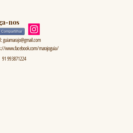
ga-nos
Compartilhar
l:
guiamarajo@gmail.com
s://www.facebook.com/marajoguia/
91 993871224