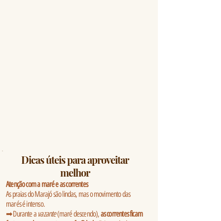
Dicas úteis para aproveitar
melhor
Atenção com a maré e as correntes
As praias do Marajó são lindas, mas o movimento das
marés é intenso.
➡ Durante a
vazante
(maré descendo),
as correntes ficam