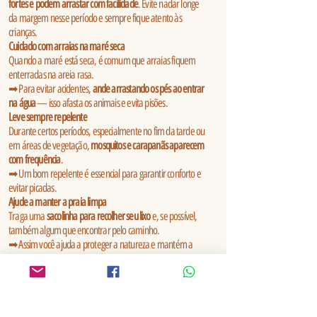
fortes e podem arrastar com facilidade
. Evite nadar longe
da margem nesse período e sempre fique atento às
crianças.
Cuidado com arraias na maré seca
Quando a maré está seca, é comum que arraias fiquem
enterradas na areia rasa.
➡ Para evitar acidentes,
ande arrastando os pés ao entrar
na água
— isso afasta os animais e evita pisões.
Leve sempre repelente
Durante certos períodos, especialmente no fim da tarde ou
em áreas de vegetação,
mosquitos e carapanãs aparecem
com frequência
.
➡ Um bom repelente é essencial para garantir conforto e
evitar picadas.
Ajude a manter a praia limpa
Traga uma
sacolinha para recolher seu lixo
e, se possível,
também algum que encontrar pelo caminho.
➡ Assim você ajuda a proteger a natureza e mantém a
beleza das praias do Marajó para todos.
Proteja-se do sol forte
O sol amazônico é intenso!
➡ Use
chapéu, óculos escuros e protetor solar
, mesmo nos
dias nublados. E hidrate-se com bastante água.